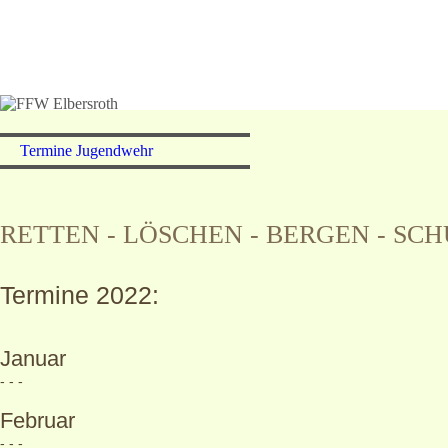
WILLKOMMEN
FEUER
FFW Elbersroth
FAHRZEUGE
EINSÄ
Termine Jugendwehr
JUGENDWEHR
TERM
RETTEN - LÖSCHEN - BERGEN - SC
LINKS
IMPRE
Termine 2022:
Januar
- - -
Februar
- - -